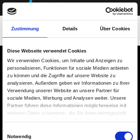
Zustimmung
Details
Über Cookies
Diese Webseite verwendet Cookies
Paul Meyer Elektrotechnik GmbH
Wir verwenden Cookies, um Inhalte und Anzeigen zu
Borsigstraße 7 · 31061 Alfeld (Leine)
personalisieren, Funktionen für soziale Medien anbieten
Tel. 05 181 / 85 27 962
zu können und die Zugriffe auf unsere Website zu
analysieren. Außerdem geben wir Informationen zu Ihrer
Büro-Öffnungszeiten
Verwendung unserer Website an unsere Partner für
Mo-Do: 8:00 – 15:00 Uhr
soziale Medien, Werbung und Analysen weiter. Unsere
Freitag: 8:00 – 12:00 Uhr
Partner führen diese Informationen möglicherweise mit
weiteren Daten zusammen, die Sie ihnen bereitgestellt
Paul Meyer Elektrotechnik Socials:
haben oder die sie im Rahmen Ihrer Nutzung der Dienste
gesammelt haben.
Einwilligungsauswahl
Notwendig